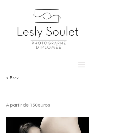
< Back
Séance Grossesse
A partir de 150euros